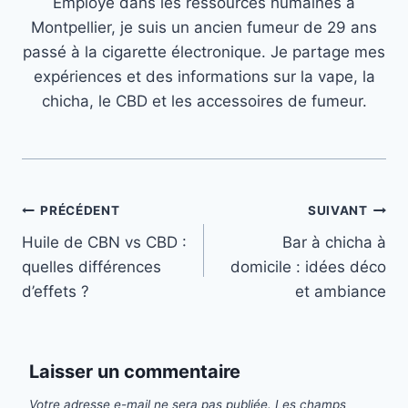
Employé dans les ressources humaines à
Montpellier, je suis un ancien fumeur de 29 ans
passé à la cigarette électronique. Je partage mes
expériences et des informations sur la vape, la
chicha, le CBD et les accessoires de fumeur.
Navigation
PRÉCÉDENT
SUIVANT
de
Huile de CBN vs CBD :
Bar à chicha à
l’article
quelles différences
domicile : idées déco
d’effets ?
et ambiance
Laisser un commentaire
Votre adresse e-mail ne sera pas publiée.
Les champs