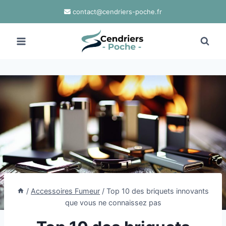
Aller
contact@cendriers-poche.fr
au
contenu
/
Accessoires Fumeur
/
Top 10 des briquets innovants
que vous ne connaissez pas